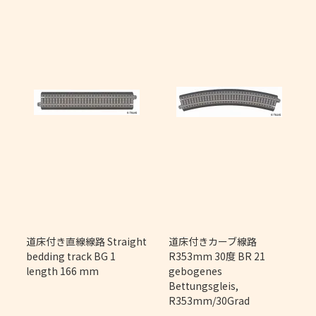
m
道床付き直線線路 Straight
道床付きカーブ線路
bedding track BG 1
R353mm 30度 BR 21
length 166 mm
gebogenes
Bettungsgleis,
R353mm/30Grad