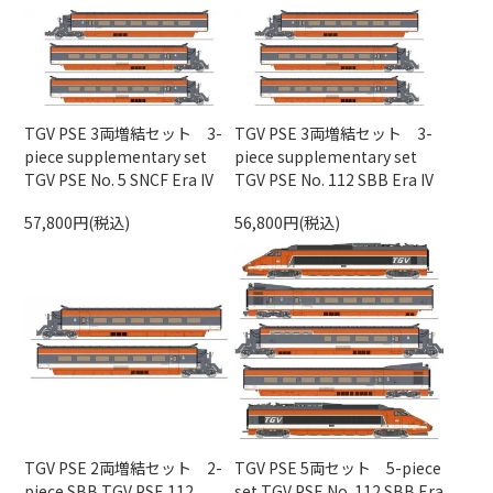
TGV PSE 3両増結セット 3-
TGV PSE 3両増結セット 3-
piece supplementary set
piece supplementary set
TGV PSE No. 5 SNCF Era IV
TGV PSE No. 112 SBB Era IV
57,800円(税込)
56,800円(税込)
TGV PSE 2両増結セット 2-
TGV PSE 5両セット 5-piece
piece SBB TGV PSE 112
set TGV PSE No. 112 SBB Era