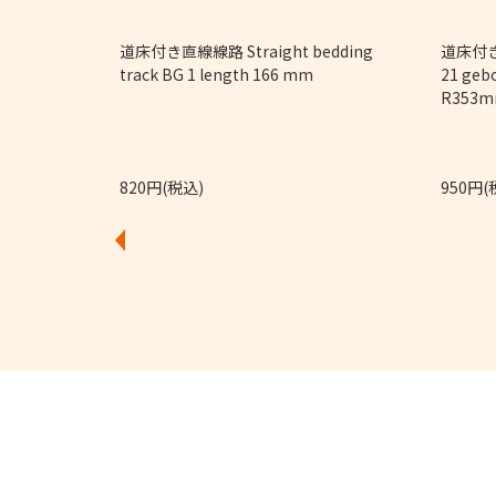
9/32")
道床付き直線線路 Straight bedding
道床付き
track BG 1 length 166 mm
21 geb
R353m
820円(税込)
950円(