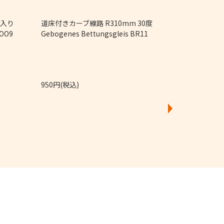
4個入り
道床付きカーブ線路 R310mm 30度
直線レール Ger
 OO9
Gebogenes Bettungsgleis BR11
950円(税込)
4,250円(税