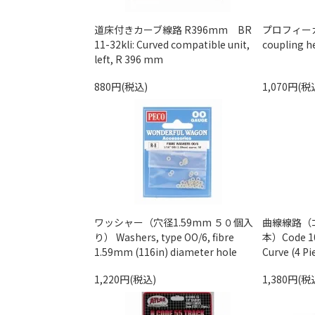
道床付きカーブ線路 R396mm BR
プロフィーカ
11-32kli: Curved compatible unit,
coupling h
left, R 396 mm
880円(税込)
1,070円(税
ワッシャー（穴径1.59mm ５０個入
曲線線路（ｺｰ
り） Washers, type OO/6, fibre
本）Code 100
1.59mm (116in) diameter hole
Curve (4 Pi
1,220円(税込)
1,380円(税