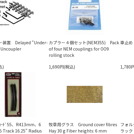
置 Delayed "Under-
カプラー４個セット(NEM355) Pack
車止め 
 Uncoupler
of four NEM couplings for OO9
rolling stock
込)
1,690円(税込)
1,780
ﾄﾞ55、R413mm、6
牧草用グラス Ground cover fibres
フォル
Track 16.25" Radius
Hay 30 g Fiber heights: 6 mm
ラック V