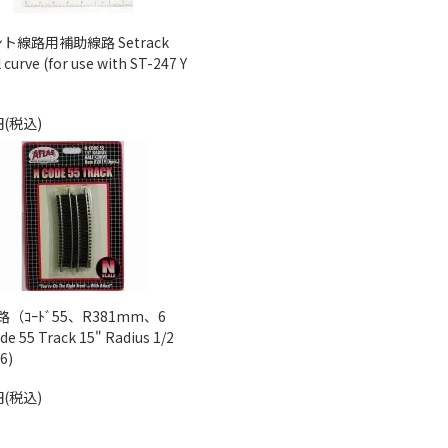
ト線路用補助線路 Setrack
 curve (for use with ST-247 Y
円(税込)
（ｺｰﾄﾞ55、R381mm、6
 55 Track 15" Radius 1/2
6)
円(税込)