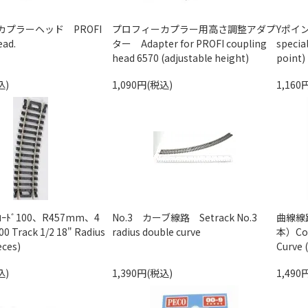
プラーヘッド PROFI
プロフィーカプラー用高さ調整アダプ
Yポイン
ead.
ター Adapter for PROFI coupling
special
head 6570 (adjustable height)
point)
込)
1,090円(税込)
1,160
ﾄﾞ100、R457mm、4
No.3 カーブ線路 Setrack No.3
曲線線路
 Track 1/2 18" Radius
radius double curve
本）Code
eces)
Curve (
込)
1,390円(税込)
1,490