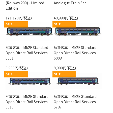
(Railway 200) - Limited
Analogue Train Set
Edition
171,170円(税込)
48,990円(税込)
SALE
SALE
解放客車 Mk2F Standard
解放客車 Mk2F Standard
Open Direct Rail Services
Open Direct Rail Services
6001
6008
8,900円(税込)
8,900円(税込)
SALE
SALE
解放客車 Mk2E Standard
解放客車 Mk2E Standard
Open Direct Rail Services
Open Direct Rail Services
5810
5787