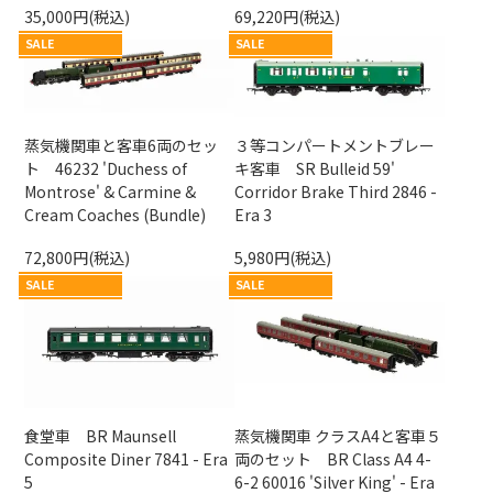
35,000円(税込)
69,220円(税込)
SALE
SALE
蒸気機関車と客車6両のセッ
３等コンパートメントブレー
ト 46232 'Duchess of
キ客車 SR Bulleid 59'
Montrose' & Carmine &
Corridor Brake Third 2846 -
Cream Coaches (Bundle)
Era 3
72,800円(税込)
5,980円(税込)
SALE
SALE
食堂車 BR Maunsell
蒸気機関車 クラスA4と客車５
Composite Diner 7841 - Era
両のセット BR Class A4 4-
5
6-2 60016 'Silver King' - Era