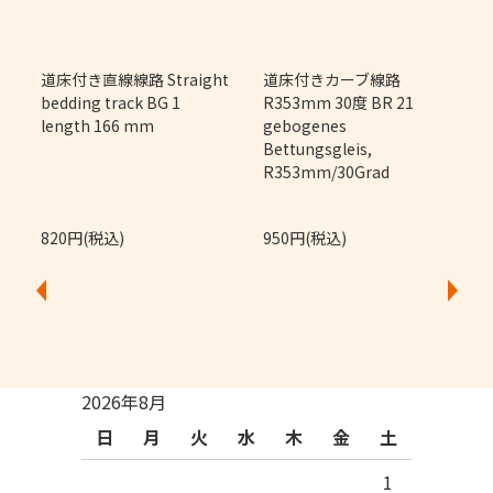
m
道床付き直線線路 Straight
道床付きカーブ線路
bedding track BG 1
R353mm 30度 BR 21
length 166 mm
gebogenes
Bettungsgleis,
R353mm/30Grad
820円(税込)
950円(税込)
2026年8月
日
月
火
水
木
金
土
1