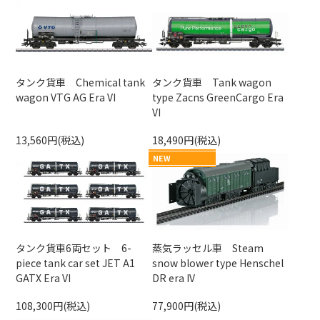
タンク貨車 Chemical tank
タンク貨車 Tank wagon
wagon VTG AG Era VI
type Zacns GreenCargo Era
VI
13,560円(税込)
18,490円(税込)
NEW
タンク貨車6両セット 6-
蒸気ラッセル車 Steam
piece tank car set JET A1
snow blower type Henschel
GATX Era VI
DR era IV
108,300円(税込)
77,900円(税込)