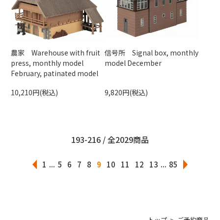
農家 Warehouse with fruit
信号所 Signal box, monthly
press, monthly model
model December
February, patinated model
10,210円(税込)
9,820円(税込)
193-216 / 全2029商品
1
...
5
6
7
8
9
10
11
12
13
...
85
トップ
ご予約商品