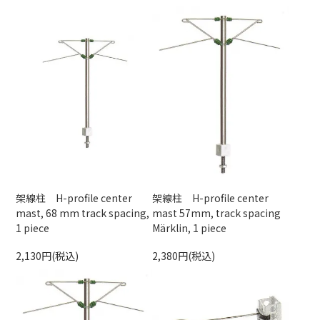
架線柱 H-profile center
架線柱 H-profile center
mast, 68 mm track spacing,
mast 57mm, track spacing
1 piece
Märklin, 1 piece
2,130円(税込)
2,380円(税込)