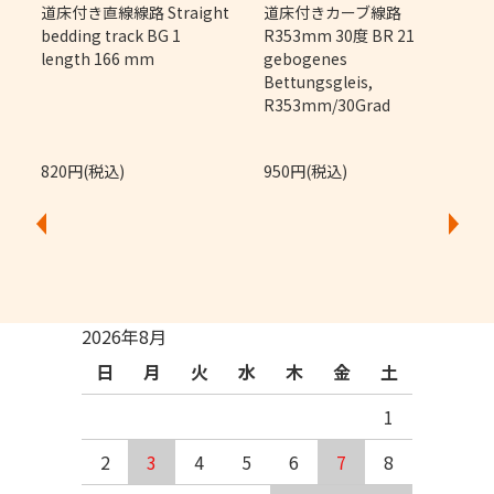
m
道床付き直線線路 Straight
道床付きカーブ線路
bedding track BG 1
R353mm 30度 BR 21
length 166 mm
gebogenes
Bettungsgleis,
R353mm/30Grad
820円(税込)
950円(税込)
2026年8月
日
月
火
水
木
金
土
1
2
3
4
5
6
7
8