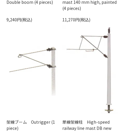
Double boom (4 pieces)
mast 140 mm high, painted
(4 pieces)
9,240円(税込)
11,270円(税込)
架線ブーム Outrigger (1
単線架線柱 High-speed
piece)
railway line mast DB new