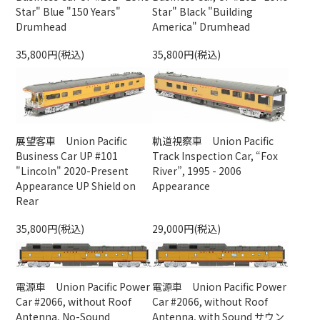
Star" Blue "150 Years"
Star" Black "Building
Drumhead
America" Drumhead
35,800円(税込)
35,800円(税込)
展望客車 Union Pacific
軌道視察車 Union Pacific
Business Car UP #101
Track Inspection Car, “Fox
"Lincoln" 2020-Present
River”, 1995 - 2006
Appearance UP Shield on
Appearance
Rear
35,800円(税込)
29,000円(税込)
電源車 Union Pacific Power
電源車 Union Pacific Power
Car #2066, without Roof
Car #2066, without Roof
Antenna, No-Sound
Antenna, with Sound サウン