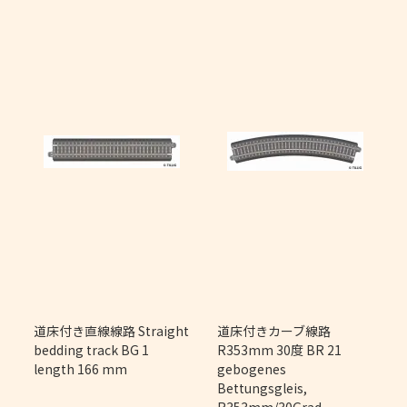
m
道床付き直線線路 Straight
道床付きカーブ線路
bedding track BG 1
R353mm 30度 BR 21
length 166 mm
gebogenes
Bettungsgleis,
R353mm/30Grad