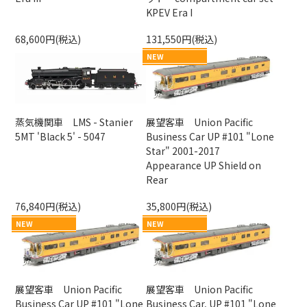
KPEV Era I
68,600円(税込)
131,550円(税込)
NEW
蒸気機関車 LMS - Stanier
展望客車 Union Pacific
5MT 'Black 5' - 5047
Business Car UP #101 "Lone
Star" 2001-2017
Appearance UP Shield on
Rear
76,840円(税込)
35,800円(税込)
NEW
NEW
展望客車 Union Pacific
展望客車 Union Pacific
Business Car UP #101 "Lone
Business Car, UP #101 "Lone