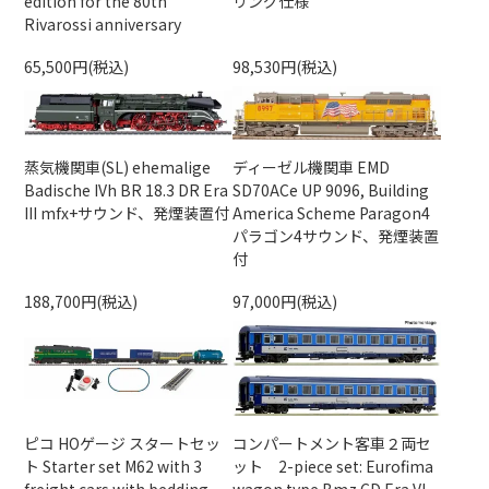
edition for the 80th
リング仕様
Rivarossi anniversary
65,500円(税込)
98,530円(税込)
蒸気機関車(SL) ehemalige
ディーゼル機関車 EMD
Badische IVh BR 18.3 DR Era
SD70ACe UP 9096, Building
III mfx+サウンド、発煙装置付
America Scheme Paragon4
パラゴン4サウンド、発煙装置
付
188,700円(税込)
97,000円(税込)
ピコ HOゲージ スタートセッ
コンパートメント客車２両セ
ト Starter set M62 with 3
ット 2-piece set: Eurofima