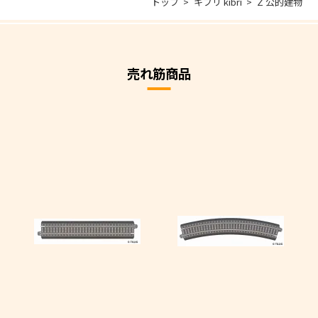
トップ
キブリ kibri
Z 公的建物
売れ筋商品