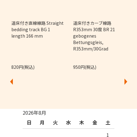
m
道床付き直線線路 Straight
道床付きカーブ線路
bedding track BG 1
R353mm 30度 BR 21
length 166 mm
gebogenes
Bettungsgleis,
R353mm/30Grad
820円(税込)
950円(税込)
2026年8月
日
月
火
水
木
金
土
1