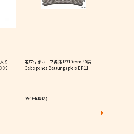
4個入り
道床付きカーブ線路 R310mm 30度
直線レール Ger
 OO9
Gebogenes Bettungsgleis BR11
950円(税込)
4,250円(税