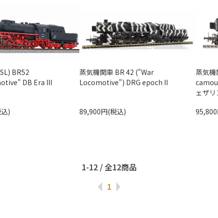
L) BR52
蒸気機関車 BR 42 ("War
蒸気機関車
tive" DB Era III
Locomotive") DRG epoch II
camouf
ェザリ
税込)
89,900円(税込)
95,80
1-12 / 全12商品
1