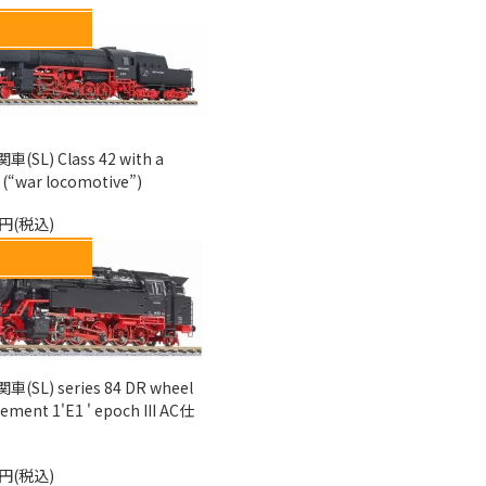
(SL) Class 42 with a
 (“war locomotive”)
0円(税込)
(SL) series 84 DR wheel
ement 1'E1 ' epoch III AC仕
0円(税込)