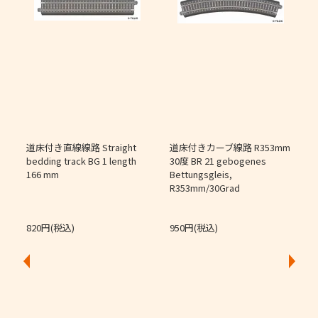
道床付き直線線路 Straight
道床付きカーブ線路 R353mm
個
bedding track BG 1 length
30度 BR 21 gebogenes
166 mm
Bettungsgleis,
J
R353mm/30Grad
O
820円(税込)
950円(税込)