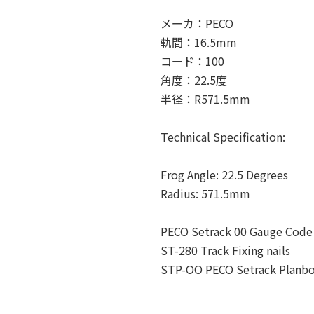
メーカ：PECO
軌間：16.5mm
コード：100
角度：22.5度
半径：R571.5mm
Technical Specification:
Frog Angle: 22.5 Degrees
Radius: 571.5mm
PECO Setrack 00 Gauge Code 
ST-280 Track Fixing nails
STP-OO PECO Setrack Planb