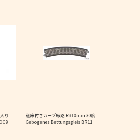
4個入り
道床付きカーブ線路 R310mm 30度
直線レール Ger
 OO9
Gebogenes Bettungsgleis BR11