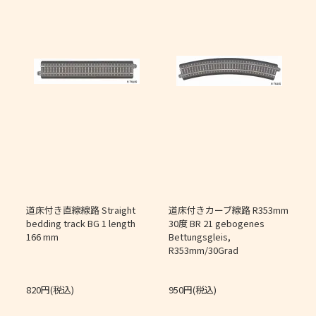
道床付き直線線路 Straight
道床付きカーブ線路 R353mm
個
bedding track BG 1 length
30度 BR 21 gebogenes
166 mm
Bettungsgleis,
J
R353mm/30Grad
O
820円(税込)
950円(税込)