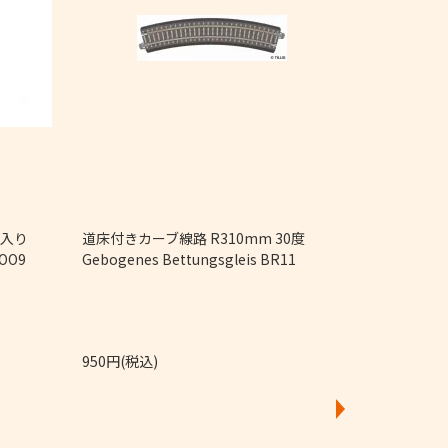
4個入り
道床付きカーブ線路 R310mm 30度
直線レール Ger
 OO9
Gebogenes Bettungsgleis BR11
950円(税込)
4,250円(税