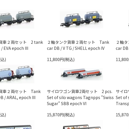
車２両セット 2 tank
２軸タンク貨車２両セット Tank
２軸タ
/ EVA epoch III
car DB / V TG / SHELL epoch IV
car DB
税込)
11,800円(税込)
11,80
貨車２両セット Tank
サイロワゴン貨車2両セット 2 pcs.
サイロワ
DB / ARAL, epoch III
Set of silo wagons Tagnpps "Swiss
Set of
Sugar" SBB epoch VI
Transp
税込)
15,870円(税込)
15,87