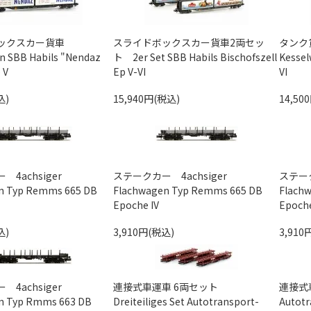
ボックスカー貨車
スライドボックスカー貨車2両セッ
タンク貨
n SBB Habils "Nendaz
ト 2er Set SBB Habils Bischofszell
Kessel
 V
Ep V-VI
VI
込)
15,940円(税込)
14,50
4achsiger
ステークカー 4achsiger
ステーク
n Typ Remms 665 DB
Flachwagen Typ Remms 665 DB
Flach
Epoche IV
Epoche
込)
3,910円(税込)
3,910
4achsiger
連接式車運車 6両セット
連接式
n Typ Rmms 663 DB
Dreiteiliges Set Autotransport-
Autotr