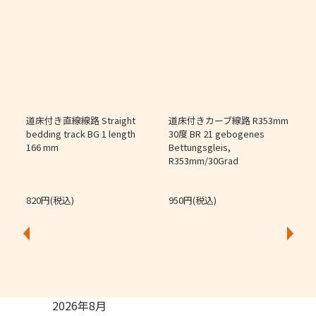
道床付き直線線路 Straight
道床付きカーブ線路 R353mm
個
bedding track BG 1 length
30度 BR 21 gebogenes
166 mm
Bettungsgleis,
J
R353mm/30Grad
O
820円(税込)
950円(税込)
2026年8月