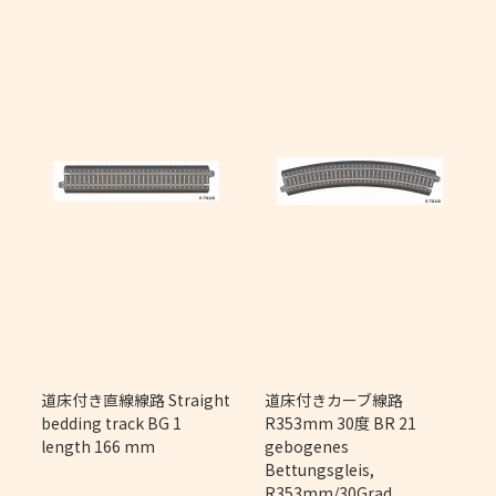
m
道床付き直線線路 Straight
道床付きカーブ線路
bedding track BG 1
R353mm 30度 BR 21
length 166 mm
gebogenes
Bettungsgleis,
R353mm/30Grad