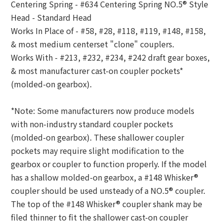
Centering Spring - #634 Centering Spring NO.5® Style
Head - Standard Head
Works In Place of - #58, #28, #118, #119, #148, #158,
& most medium centerset "clone" couplers.
Works With - #213, #232, #234, #242 draft gear boxes,
& most manufacturer cast-on coupler pockets*
(molded-on gearbox).
*Note: Some manufacturers now produce models
with non-industry standard coupler pockets
(molded-on gearbox). These shallower coupler
pockets may require slight modification to the
gearbox or coupler to function properly. If the model
has a shallow molded-on gearbox, a #148 Whisker®
coupler should be used unsteady of a NO.5® coupler.
The top of the #148 Whisker® coupler shank may be
filed thinner to fit the shallower cast-on coupler