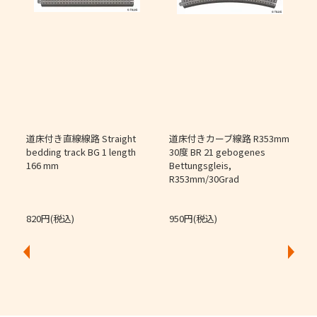
道床付き直線線路 Straight
道床付きカーブ線路 R353mm
個
bedding track BG 1 length
30度 BR 21 gebogenes
166 mm
Bettungsgleis,
J
R353mm/30Grad
O
820円(税込)
950円(税込)