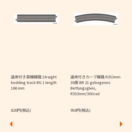
道床付き直線線路 Straight
道床付きカーブ線路 R353mm
個
bedding track BG 1 length
30度 BR 21 gebogenes
166 mm
Bettungsgleis,
J
R353mm/30Grad
O
820円(税込)
950円(税込)