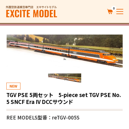
0
NEW
TGV PSE 5両セット 5-piece set TGV PSE No.
5 SNCF Era IV DCCサウンド
REE MODELS
型番：reTGV-005S