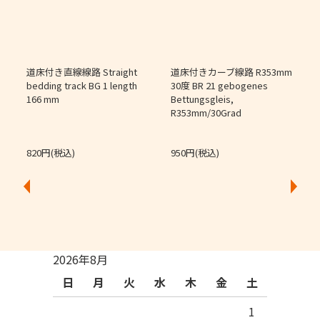
道床付き直線線路 Straight
道床付きカーブ線路 R353mm
個
bedding track BG 1 length
30度 BR 21 gebogenes
166 mm
Bettungsgleis,
J
R353mm/30Grad
O
820円(税込)
950円(税込)
2026年8月
日
月
火
水
木
金
土
1