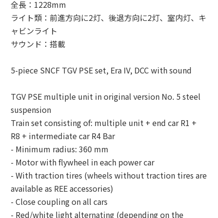
全長：1228mm
ライト類：前進方向に2灯、後退方向に2灯、室内灯、キ
ャビンライト
サウンド：搭載
5-piece SNCF TGV PSE set, Era IV, DCC with sound
TGV PSE multiple unit in original version No. 5 steel
suspension
Train set consisting of: multiple unit + end car R1 +
R8 + intermediate car R4 Bar
- Minimum radius: 360 mm
- Motor with flywheel in each power car
- With traction tires (wheels without traction tires are
available as REE accessories)
- Close coupling on all cars
- Red/white light alternating (depending on the