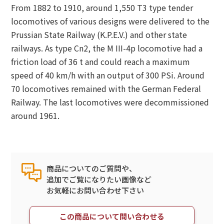
From 1882 to 1910, around 1,550 T3 type tender
locomotives of various designs were delivered to the
Prussian State Railway (K.P.E.V.) and other state
railways. As type Cn2, the M III-4p locomotive had a
friction load of 36 t and could reach a maximum
speed of 40 km/h with an output of 300 PSi. Around
70 locomotives remained with the German Federal
Railway. The last locomotives were decommissioned
around 1961.
商品についてのご質問や、
追加でご覧になりたい画像など
お気軽にお問い合わせ下さい
この商品について問い合わせる