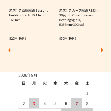
道床付き直線線路 Straight
道床付きカーブ線路 R353mm
個
bedding track BG 1 length
30度 BR 21 gebogenes
166 mm
Bettungsgleis,
J
R353mm/30Grad
O
820円(税込)
950円(税込)
2026年8月
日
月
火
水
木
金
土
1
2
3
4
5
6
7
8