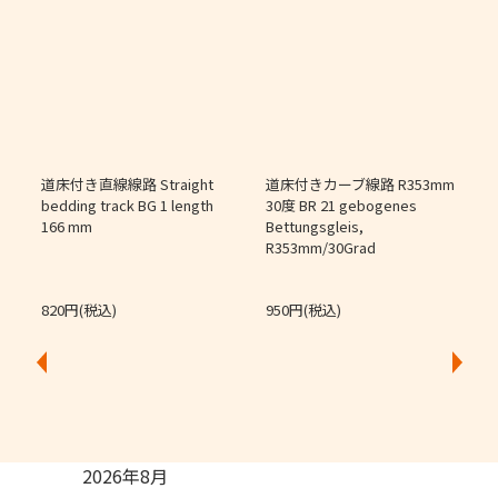
道床付き直線線路 Straight
道床付きカーブ線路 R353mm
個
bedding track BG 1 length
30度 BR 21 gebogenes
166 mm
Bettungsgleis,
J
R353mm/30Grad
O
820円(税込)
950円(税込)
2026年8月