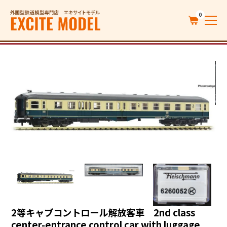
0
2等キャブコントロール解放客車 2nd class
center-entrance control car with luggage