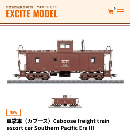
0
NEW
車掌車（カブース）Caboose freight train
escort car Southern Pacific Era III