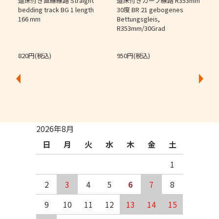
道床付き直線線路 Straight
道床付きカーブ線路 R353mm
個
bedding track BG 1 length
30度 BR 21 gebogenes
166 mm
Bettungsgleis,
J
R353mm/30Grad
O
820円(税込)
950円(税込)
2026年8月
日
月
火
水
木
金
土
1
2
3
4
5
6
7
8
9
10
11
12
13
14
15