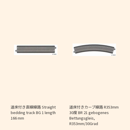
道床付き直線線路 Straight
道床付きカーブ線路 R353mm
個
bedding track BG 1 length
30度 BR 21 gebogenes
166 mm
Bettungsgleis,
J
R353mm/30Grad
O