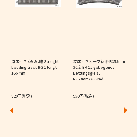
道床付き直線線路 Straight
道床付きカーブ線路 R353mm
個
bedding track BG 1 length
30度 BR 21 gebogenes
166 mm
Bettungsgleis,
J
R353mm/30Grad
O
820円(税込)
950円(税込)