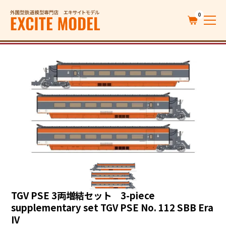
0
TGV PSE 3両増結セット 3-piece
supplementary set TGV PSE No. 112 SBB Era
IV