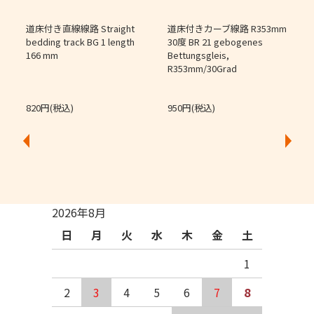
道床付き直線線路 Straight
道床付きカーブ線路 R353mm
個
bedding track BG 1 length
30度 BR 21 gebogenes
166 mm
Bettungsgleis,
J
R353mm/30Grad
O
820円(税込)
950円(税込)
2026年8月
日
月
火
水
木
金
土
1
2
3
4
5
6
7
8