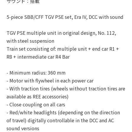
サウンド：搭載
5-piece SBB/CFF TGV PSE set, Era IV, DCC with sound
TGV PSE multiple unit in original design, No. 112,
with steel suspension
Train set consisting of: multiple unit + end car R1 +
R8 + intermediate car R4 Bar
- Minimum radius: 360 mm
- Motor with flywheel in each power car
- With traction tires (wheels without traction tires are
available as REE accessories)
- Close coupling on all cars
- Red/white headlights (depending on the direction
of travel) digitally controllable in the DCC and AC
sound versions