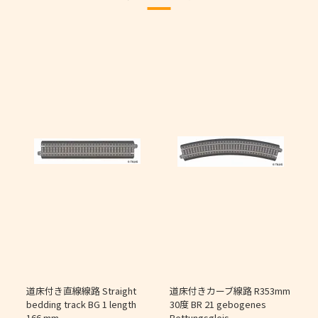
道床付き直線線路 Straight
道床付きカーブ線路 R353mm
個
bedding track BG 1 length
30度 BR 21 gebogenes
166 mm
Bettungsgleis,
J