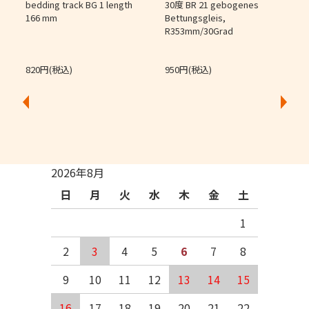
個
bedding track BG 1 length
30度 BR 21 gebogenes
166 mm
Bettungsgleis,
J
R353mm/30Grad
O
820円(税込)
950円(税込)
2026年8月
日
月
火
水
木
金
土
1
2
3
4
5
6
7
8
9
10
11
12
13
14
15
16
17
18
19
20
21
22