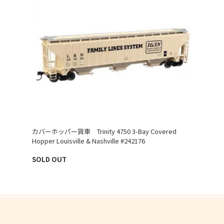
カバーホッパー貨車 Trinity 4750 3-Bay Covered
Hopper Louisville & Nashville #242176
SOLD OUT