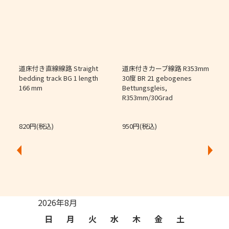
道床付き直線線路 Straight
道床付きカーブ線路 R353mm
個
bedding track BG 1 length
30度 BR 21 gebogenes
166 mm
Bettungsgleis,
J
R353mm/30Grad
O
820円(税込)
950円(税込)
2026年8月
日
月
火
水
木
金
土