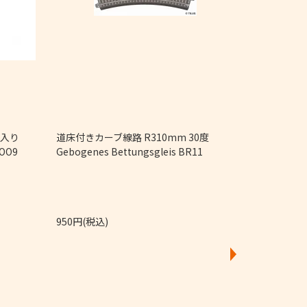
4個入り
道床付きカーブ線路 R310mm 30度
直線レール Ger
 OO9
Gebogenes Bettungsgleis BR11
950円(税込)
4,250円(税