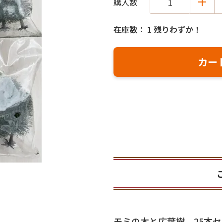
購入数
在庫数： 1 残りわずか！
お気に入り
モミの木と広葉樹 25本