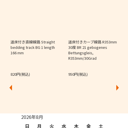
道床付き直線線路 Straight
道床付きカーブ線路 R353mm
個
bedding track BG 1 length
30度 BR 21 gebogenes
166 mm
Bettungsgleis,
J
R353mm/30Grad
O
820円(税込)
950円(税込)
2026年8月
日
月
火
水
木
金
土