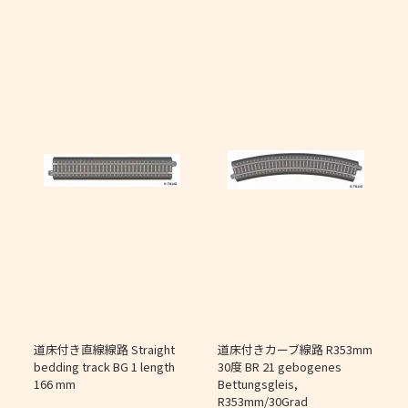
道床付き直線線路 Straight
道床付きカーブ線路 R353mm
個
bedding track BG 1 length
30度 BR 21 gebogenes
166 mm
Bettungsgleis,
J
R353mm/30Grad
O