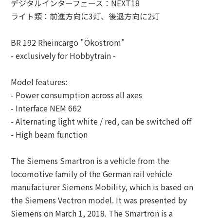
デジタルインターフェース：NEXT18
ライト類：前進方向に3灯、後退方向に2灯
BR 192 Rheincargo "Ökostrom"
- exclusively for Hobbytrain -
Model features:
- Power consumption across all axes
- Interface NEM 662
- Alternating light white / red, can be switched off
- High beam function
The Siemens Smartron is a vehicle from the
locomotive family of the German rail vehicle
manufacturer Siemens Mobility, which is based on
the Siemens Vectron model. It was presented by
Siemens on March 1, 2018. The Smartron is a