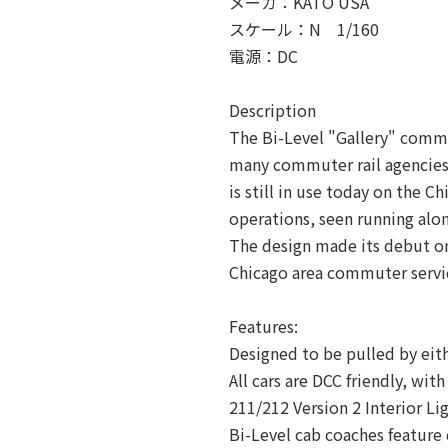
メーカ：KATO USA
スケール：N 1/160
電源：DC
Description
The Bi-Level "Gallery" commu
many commuter rail agencies
is still in use today on the 
operations, seen running al
The design made its debut on
Chicago area commuter servic
Features:
Designed to be pulled by ei
All cars are DCC friendly, wit
211/212 Version 2 Interior Li
Bi-Level cab coaches feature 