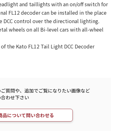
adlight and taillights with an on/off switch for
nal FL12 decoder can be installed in the place
e DCC control over the directional lighting.
l wheels on all Bi-level cars with all-wheel
of the Kato FL12 Tail Light DCC Decoder
のご質問や、
追加でご覧になりたい画像など
い合わせ下さい
商品について問い合わせる