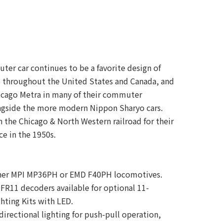
ter car continues to be a favorite design of
 throughout the United States and Canada, and
Chicago Metra in many of their commuter
ongside the more modern Nippon Sharyo cars.
 the Chicago & North Western railroad for their
e in the 1950s.
ther MPI MP36PH or EMD F40PH locomotives.
h FR11 decoders available for optional 11-
ghting Kits with LED.
directional lighting for push-pull operation,