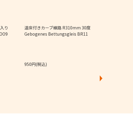
4個入り
道床付きカーブ線路 R310mm 30度
直線レール Ger
 OO9
Gebogenes Bettungsgleis BR11
950円(税込)
4,250円(税