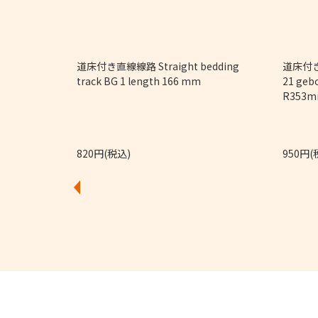
9/32")
道床付き直線線路 Straight bedding
道床付き
track BG 1 length 166 mm
21 geb
R353m
820円(税込)
950円(