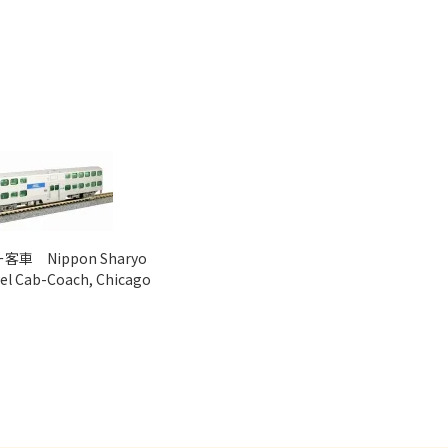
車 Nippon Sharyo
vel Cab-Coach, Chicago