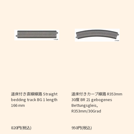
道床付き直線線路 Straight
道床付きカーブ線路 R353mm
個
bedding track BG 1 length
30度 BR 21 gebogenes
166 mm
Bettungsgleis,
J
R353mm/30Grad
O
820円(税込)
950円(税込)