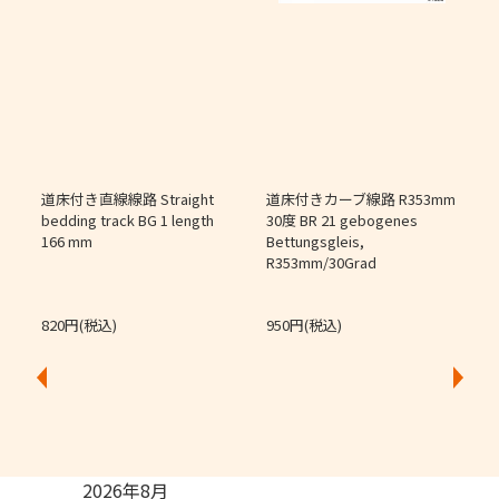
道床付き直線線路 Straight
道床付きカーブ線路 R353mm
個
bedding track BG 1 length
30度 BR 21 gebogenes
166 mm
Bettungsgleis,
J
R353mm/30Grad
O
820円(税込)
950円(税込)
2026年8月