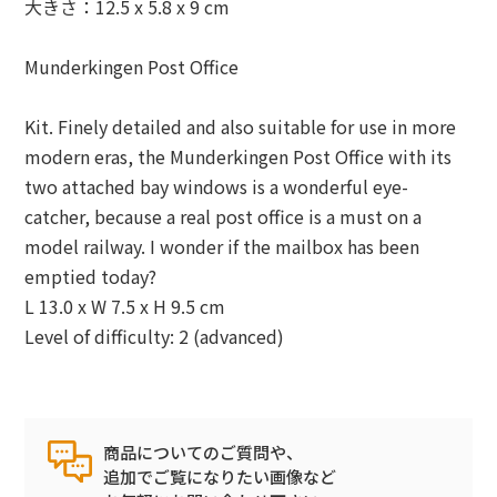
大きさ：12.5 x 5.8 x 9 cm
Munderkingen Post Office
Kit. Finely detailed and also suitable for use in more
modern eras, the Munderkingen Post Office with its
two attached bay windows is a wonderful eye-
catcher, because a real post office is a must on a
model railway. I wonder if the mailbox has been
emptied today?
L 13.0 x W 7.5 x H 9.5 cm
Level of difficulty: 2 (advanced)
商品についてのご質問や、
追加でご覧になりたい画像など