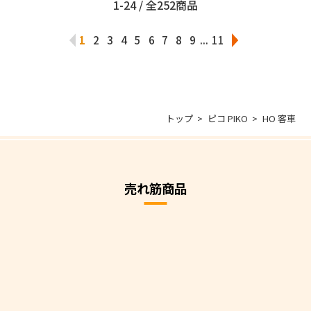
1-24 / 全252商品
1
2
3
4
5
6
7
8
9
...
11
トップ
ピコ PIKO
HO 客車
売れ筋商品