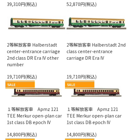
39,310円(税込)
52,870円(税込)
2等解放客車 Halberstadt
2等解放客車 Halberstadt 2nd
center-entrance carriage
class center-entrance
2nd class DR Era IV other
carriage DR Era IV
number
19,710円(税込)
19,710円(税込)
SALE
SALE
１等解放客車 Apmz 121
１等解放客車 Apmz 121
TEE Merkur open-plan car
TEE Merkur open-plan car
1st class DB epoch IV
1st class DB epoch IV
14,800円(税込)
14,800円(税込)