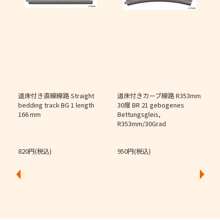
道床付き直線線路 Straight
道床付きカーブ線路 R353mm
個
bedding track BG 1 length
30度 BR 21 gebogenes
166 mm
Bettungsgleis,
J
R353mm/30Grad
O
820円(税込)
950円(税込)