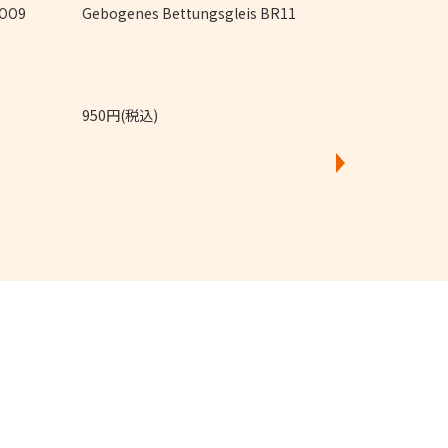
 OO9
Gebogenes Bettungsgleis BR11
950円(税込)
4,250円(税