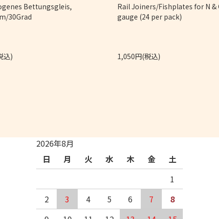
ogenes Bettungsgleis,
Rail Joiners/Fishplates for N &
m/30Grad
gauge (24 per pack)
税込)
1,050円(税込)
2026年8月
日
月
火
水
木
金
土
1
2
3
4
5
6
7
8
9
10
11
12
13
14
15