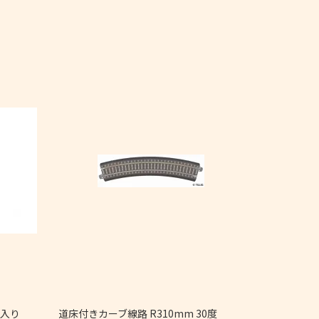
4個入り
道床付きカーブ線路 R310mm 30度
直線レール Ger