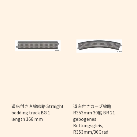
m
道床付き直線線路 Straight
道床付きカーブ線路
bedding track BG 1
R353mm 30度 BR 21
length 166 mm
gebogenes
Bettungsgleis,
R353mm/30Grad