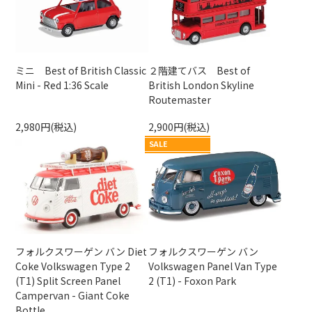
ミニ Best of British Classic
２階建てバス Best of
Mini - Red 1:36 Scale
British London Skyline
Routemaster
2,980円(税込)
2,900円(税込)
SALE
フォルクスワーゲン バン Diet
フォルクスワーゲン バン
Coke Volkswagen Type 2
Volkswagen Panel Van Type
(T1) Split Screen Panel
2 (T1) - Foxon Park
Campervan - Giant Coke
Bottle