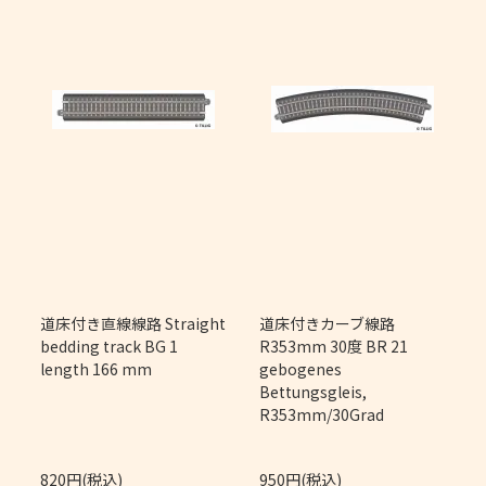
m
道床付き直線線路 Straight
道床付きカーブ線路
bedding track BG 1
R353mm 30度 BR 21
length 166 mm
gebogenes
Bettungsgleis,
R353mm/30Grad
820円(税込)
950円(税込)