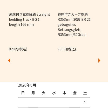
m
道床付き直線線路 Straight
道床付きカーブ線路
bedding track BG 1
R353mm 30度 BR 21
length 166 mm
gebogenes
Bettungsgleis,
R353mm/30Grad
820円(税込)
950円(税込)
2026年8月
日
月
火
水
木
金
土
1