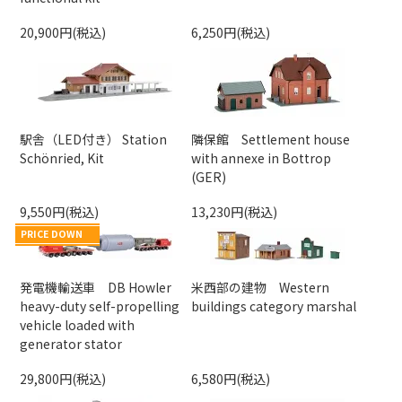
20,900円(税込)
6,250円(税込)
駅舎（LED付き） Station
隣保館 Settlement house
Schönried, Kit
with annexe in Bottrop
(GER)
9,550円(税込)
13,230円(税込)
PRICE DOWN
発電機輸送車 DB Howler
米西部の建物 Western
heavy-duty self-propelling
buildings category marshal
vehicle loaded with
generator stator
29,800円(税込)
6,580円(税込)