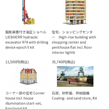
掘削装置付き油圧ショベル
住宅、ショッピングセンタ
LIEBHERR hydraulic
ー High-rise building with
excavator 974 with drilling
shopping center and
device epoch V kit
penthouse flat incl. floor
interior lightb
11,500円(税込)
35,740円(税込)
コーナー部の住宅 Corner
石炭、砂貯留、供給設備
house incl. house
Coaling- and sand store, Kit
illumination start-set,
functional kit